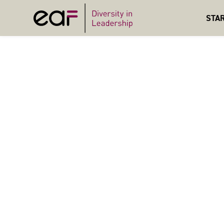
STA
BLOG
BLOGBEITRAG
INTERVIEW MIT 
EAF-Expert Anna Stahl-Czechowska interviewte die poln
Projekts Mayoress.