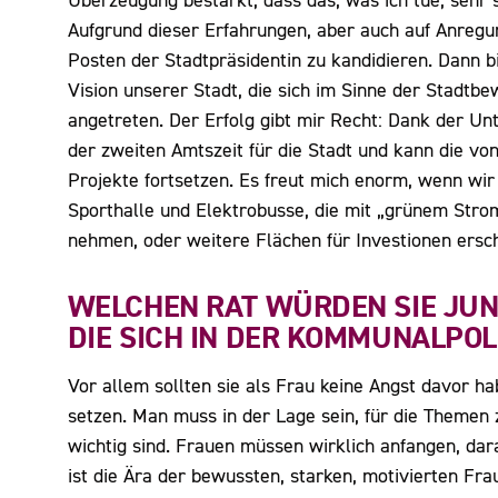
Überzeugung bestärkt, dass das, was ich tue, sehr s
Aufgrund dieser Erfahrungen, aber auch auf Anregung
Posten der Stadtpräsidentin zu kandidieren. Dann
Vision unserer Stadt, die sich im Sinne der Stadtb
angetreten. Der Erfolg gibt mir Recht: Dank der Unte
der zweiten Amtszeit für die Stadt und kann die vo
Projekte fortsetzen. Es freut mich enorm, wenn wir
Sporthalle und Elektrobusse, die mit „grünem Stro
nehmen, oder weitere Flächen für Investionen ersc
WELCHEN RAT WÜRDEN SIE JU
DIE SICH IN DER KOMMUNALPOL
Vor allem sollten sie als Frau keine Angst davor ha
setzen. Man muss in der Lage sein, für die Themen 
wichtig sind. Frauen müssen wirklich anfangen, dar
ist die Ära der bewussten, starken, motivierten Frau