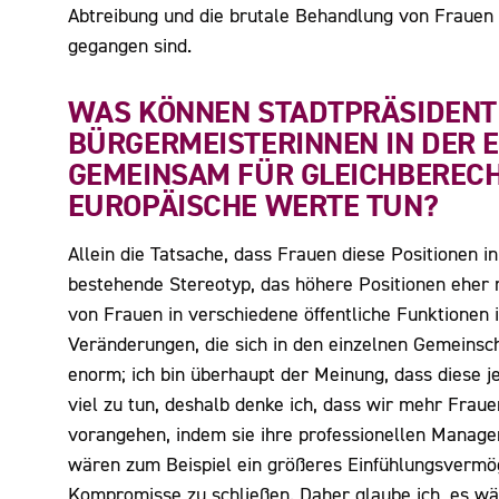
Abtreibung und die brutale Behandlung von Frauen 
gegangen sind.
WAS KÖNNEN STADTPRÄSIDENT
BÜRGERMEISTERINNEN IN DER 
GEMEINSAM FÜR GLEICHBEREC
EUROPÄISCHE WERTE TUN?
Allein die Tatsache, dass Frauen diese Positionen i
bestehende Stereotyp, das höhere Positionen eher 
von Frauen in verschiedene öffentliche Funktionen is
Veränderungen, die sich in den einzelnen Gemeinsch
enorm; ich bin überhaupt der Meinung, dass diese j
viel zu tun, deshalb denke ich, dass wir mehr Fraue
vorangehen, indem sie ihre professionellen Manage
wären zum Beispiel ein größeres Einfühlungsvermöge
Kompromisse zu schließen. Daher glaube ich, es w