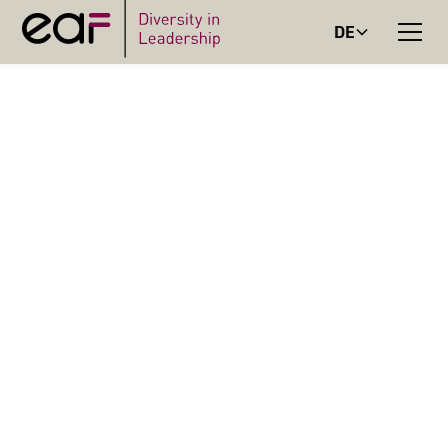
DE
Diversity-Befragung für Organisationen: Chancengleichheit datenbasiert gestalten
DIVERSITY
BEFRAGUNGEN –
VIELFALT MESSBAR
MACHEN
Die Diversity-Befragungen der EAF Berlin unterstützen
Organisationen dabei. Vielfalt, Chancengleichheit und
Inklusion zu erfassen – wissenschaftlich fundiert, DSGVO-
konform und handlungsorientiert.