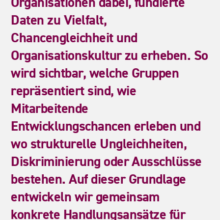
Organisationen
dabei,
fundierte
Daten
zu
Vielfalt,
Chancengleichheit
und
Organisationskultur
zu
erheben.
So
wird
sichtbar,
welche
Gruppen
repräsentiert
sind,
wie
Mitarbeitende
Entwicklungschancen
erleben
und
wo
strukturelle
Ungleichheiten,
Diskriminierung
oder
Ausschlüsse
bestehen.
Auf
dieser
Grundlage
entwickeln
wir
gemeinsam
konkrete
Handlungsansätze
für