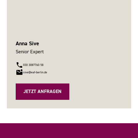
Anna Sive
Senior Expert
030 3087760 58
sive@eaf-berlin.de
JETZT ANFRAGEN