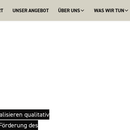
RT
UNSER ANGEBOT
ÜBER UNS
WAS WIR TUN
 UND
LDING
lisieren qualitativ
Förderung des