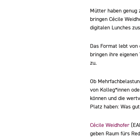
Mütter haben genug z
bringen Cécile Weidho
digitalen Lunches z
Das Format lebt von 
bringen ihre eigenen
zu.
Ob Mehrfachbelastung
von Kolleg*innen ode
können und die wertvo
Platz haben: Was gut
Cécile Weidhofer
(EA
geben Raum fürs Red