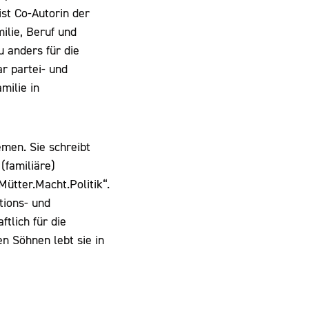
st Co-Autorin der
milie, Beruf und
anders für die
r partei- und
milie in
emen. Sie schreibt
(familiäre)
ütter.Macht.Politik“.
ktions- und
tlich für die
n Söhnen lebt sie in