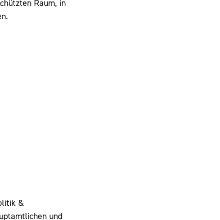
schützten Raum, in
en.
litik &
auptamtlichen und