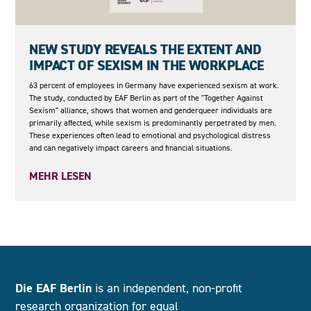
05.05.2026
NEW STUDY REVEALS THE EXTENT AND
IMPACT OF SEXISM IN THE WORKPLACE
63 percent of employees in Germany have experienced sexism at work.
The study, conducted by EAF Berlin as part of the "Together Against
Sexism" alliance, shows that women and genderqueer individuals are
primarily affected, while sexism is predominantly perpetrated by men.
These experiences often lead to emotional and psychological distress
and can negatively impact careers and financial situations.
MEHR LESEN
Die EAF Berlin
is an independent, non-profit
research organization for equal