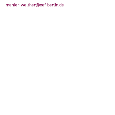
mahler-walther@eaf-berlin.de
KONTAKT
Wenden Sie sich gerne an die zuständige
Ansprechperson:
Kathrin Mahler Walther
Geschäftsführende Vorsitzende
mahler-walther@eaf-berlin.de
030 3087760 60