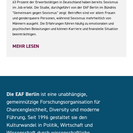
63 Prozent der Erwerbstätigen in Deutschland haben bereits Sexismus
im Job erlebt. Die Studie, durchgeführt von der EAF Berlin im Bündnis
"Gemeinsam gegen Sexismus" zeigt: Betroffen sind vor allem Frauen
und genderqueere Personen, während Sexismus mehrheitlich von
Männern ausgeht. Die Erfahrungen führen häufig zu emotionalen und
psychischen Belastungen und können Karriere und finanzielle Situation
beeinträchtigen.
MEHR LESEN
Die EAF Berlin
ist eine unabhängige,
gemeinnützige Forschungsorganisation für
Chancengleichheit, Diversity und moderne
Führung. Seit 1996 gestaltet sie den
Kulturwandel in Politik, Wirtschaft und
Wissenschaft durch wissenschaftliche