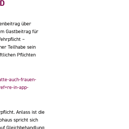
ND
tenbeitrag über
em Gastbeitrag für
ehrpflicht –
er Teilhabe sein
tlichen Pflichten
atte-auch-frauen-
ef=re-in-app-
licht. Anlass ist die
haus spricht sich
 auf Gleichbehandlung