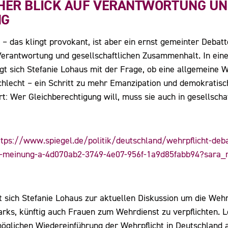
CHER BLICK AUF VERANTWORTUNG U
NG
– das klingt provokant, ist aber ein ernst gemeinter Debat
Verantwortung und gesellschaftlichen Zusammenhalt. In ein
gt sich Stefanie Lohaus mit der Frage, ob eine allgemeine W
lecht – ein Schritt zu mehr Emanzipation und demokratisch
t: Wer Gleichberechtigung will, muss sie auch in gesellschaf
ttps://www.spiegel.de/politik/deutschland/wehrpflicht-deb
en-meinung-a-4d070ab2-3749-4e07-956f-1a9d85fabb94?sara_r
sich Stefanie Lohaus zur aktuellen Diskussion um die Wehrpf
ks, künftig auch Frauen zum Wehrdienst zu verpflichten. Lo
 möglichen Wiedereinführung der Wehrpflicht in Deutschland