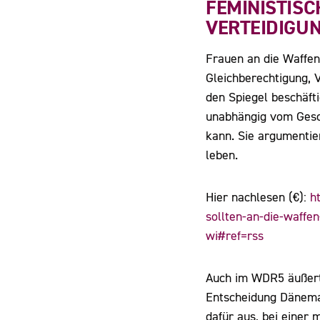
FEMINISTIS
VERTEIDIGU
Frauen an die Waffen 
Gleichberechtigung, 
den Spiegel beschäfti
unabhängig vom Gesch
kann. Sie argumentier
leben.
Hier nachlesen (€):
h
sollten-an-die-waff
wi#ref=rss
Auch im WDR5 äußert 
Entscheidung Dänemar
dafür aus, bei einer