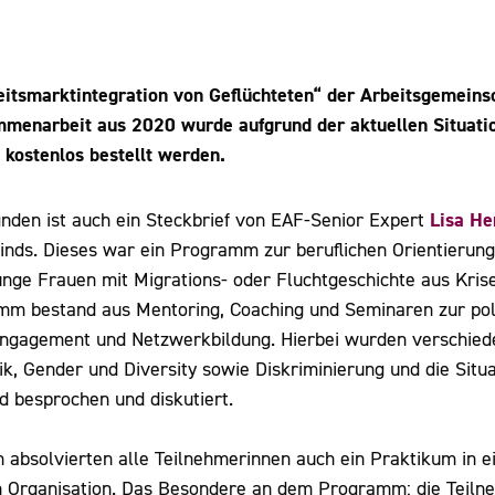
eitsmarktintegration von Geflüchteten“ der Arbeitsgemeinsc
mmenarbeit aus 2020 wurde aufgrund der aktuellen Situatio
 kostenlos bestellt werden.
Lisa H
finden ist auch ein Steckbrief von EAF-Senior Expert
nds. Dieses war ein Programm zur beruflichen Orientierung
junge Frauen mit Migrations- oder Fluchtgeschichte aus Kris
m bestand aus Mentoring, Coaching und Seminaren zur poli
 Engagement und Netzwerkbildung. Hierbei wurden verschie
ik, Gender und Diversity sowie Diskriminierung und die Situ
d besprochen und diskutiert.
 absolvierten alle Teilnehmerinnen auch ein Praktikum in
en Organisation. Das Besondere an dem Programm: die Teil