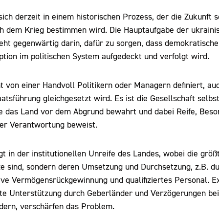
sich derzeit in einem historischen Prozess, der die Zukunft
h dem Krieg bestimmen wird. Die Hauptaufgabe der ukraini
steht gegenwärtig darin, dafür zu sorgen, dass demokratisch
tion im politischen System aufgedeckt und verfolgt wird.
ht von einer Handvoll Politikern oder Managern definiert, a
atsführung gleichgesetzt wird. Es ist die Gesellschaft selbst
 die das Land vor dem Abgrund bewahrt und dabei Reife, Beso
iver Verantwortung beweist.
t in der institutionellen Unreife des Landes, wobei die grö
ze sind, sondern deren Umsetzung und Durchsetzung, z.B. du
tive Vermögensrückgewinnung und qualifiziertes Personal. E
rte Unterstützung durch Geberländer und Verzögerungen bei
dern, verschärfen das Problem.