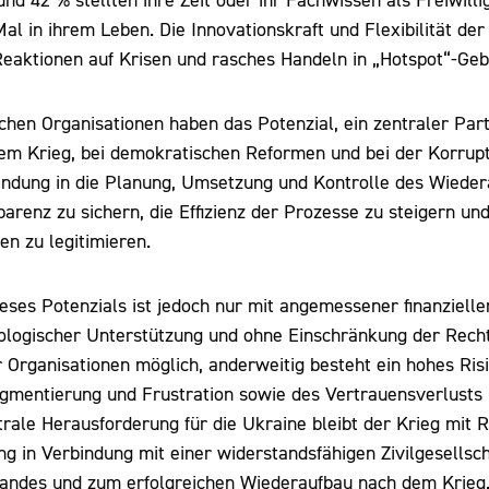
und 42 % stellten ihre Zeit oder ihr Fachwissen als Freiwilli
l in ihrem Leben. Die Innovationskraft und Flexibilität der 
Reaktionen auf Krisen und rasches Handeln in „Hotspot“-Geb
lichen Organisationen haben das Potenzial, ein zentraler Pa
em Krieg, bei demokratischen Reformen und bei der Korrup
nbindung in die Planung, Umsetzung und Kontrolle des Wieder
renz zu sichern, die Effizienz der Prozesse zu steigern un
en zu legitimieren.
eses Potenzials ist jedoch nur mit angemessener finanzieller
hologischer Unterstützung und ohne Einschränkung der Rech
er Organisationen möglich, anderweitig besteht ein hohes Ri
gmentierung und Frustration sowie des Vertrauensverlusts i
ntrale Herausforderung für die Ukraine bleibt der Krieg mit 
ng in Verbindung mit einer widerstandsfähigen Zivilgesellsch
andes und zum erfolgreichen Wiederaufbau nach dem Krieg