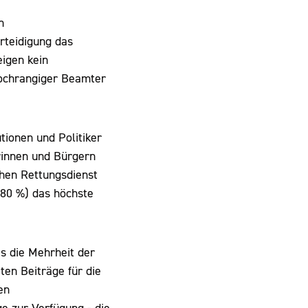
n
rteidigung das
eigen kein
 hochrangiger Beamter
utionen und Politiker
rinnen und Bürgern
chen Rettungsdienst
(80 %) das höchste
es die Mehrheit der
ten Beiträge für die
en