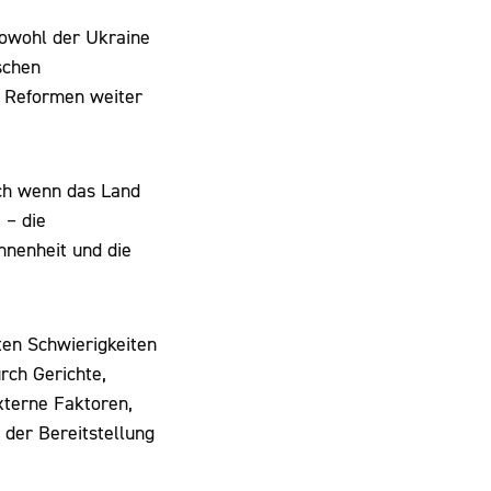
 sowohl der Ukraine
schen
e Reformen weiter
uch wenn das Land
 – die
nnenheit und die
ßten Schwierigkeiten
rch Gerichte,
xterne Faktoren,
 der Bereitstellung