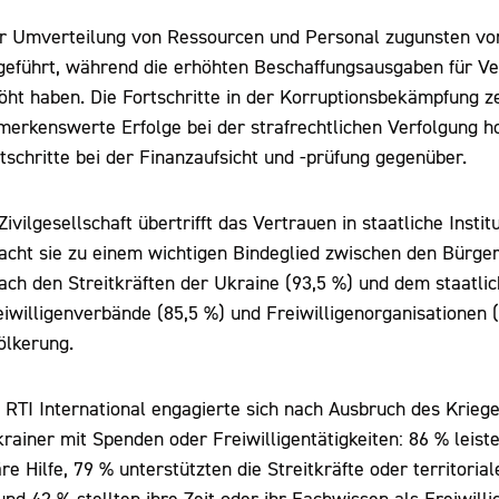
er Umverteilung von Ressourcen und Personal zugunsten vo
geführt, während die erhöhten Beschaffungsausgaben für Ve
öht haben. Die Fortschritte in der Korruptionsbekämpfung z
Bemerkenswerte Erfolge bei der strafrechtlichen Verfolgung
schritte bei der Finanzaufsicht und -prüfung gegenüber.
ivilgesellschaft übertrifft das Vertrauen in staatliche Instit
acht sie zu einem wichtigen Bindeglied zwischen den Bürge
ach den Streitkräften der Ukraine (93,5 %) und dem staatli
eiwilligenverbände (85,5 %) und Freiwilligenorganisationen 
ölkerung.
 RTI International engagierte sich nach Ausbruch des Krieg
ainer mit Spenden oder Freiwilligentätigkeiten: 86 % leiste
 Hilfe, 79 % unterstützten die Streitkräfte oder territorial