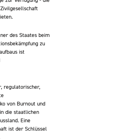
ge zur Verfügung - die
Zivilgesellschaft
ieten.
rtner des Staates beim
tionsbekämpfung zu
aufbaus ist
d
, regulatorischer,
te
siko von Burnout und
n die staatlichen
Russland. Eine
aft ist der Schlüssel
.