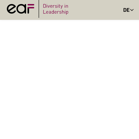
DE
BLOG
BLOGBEITRAG
FRAUENRECHTE
UNTER DRUCK – EIN
BERICHT VON DER UN-
FRAUENRECHTSKONFER
Vom 9. bis 13. März 2026 fand die 70. Sitzung der UN-
Frauenrechtskommission (CSW) in New York statt. Das
diesjährige Thema: „Zugang zum Recht“. Helga Lukoschat,
Mitbegründerin und Senior Advisor der EAF Berlin, war mit
der europäischen Delegation der Frauenrechtsorganisation