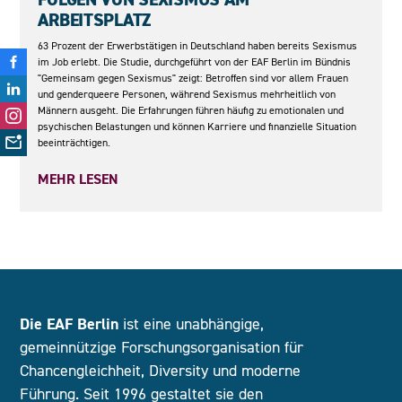
RBEITSPLATZ
63 Prozent der Erwerbstätigen in Deutschland haben bereits Sexismus
im Job erlebt. Die Studie, durchgeführt von der EAF Berlin im Bündnis
"Gemeinsam gegen Sexismus" zeigt: Betroffen sind vor allem Frauen
und genderqueere Personen, während Sexismus mehrheitlich von
Männern ausgeht. Die Erfahrungen führen häufig zu emotionalen und
psychischen Belastungen und können Karriere und finanzielle Situation
beeinträchtigen.
MEHR LESEN
Die EAF Berlin
ist eine unabhängige,
gemeinnützige Forschungsorganisation für
Chancengleichheit, Diversity und moderne
Führung. Seit 1996 gestaltet sie den